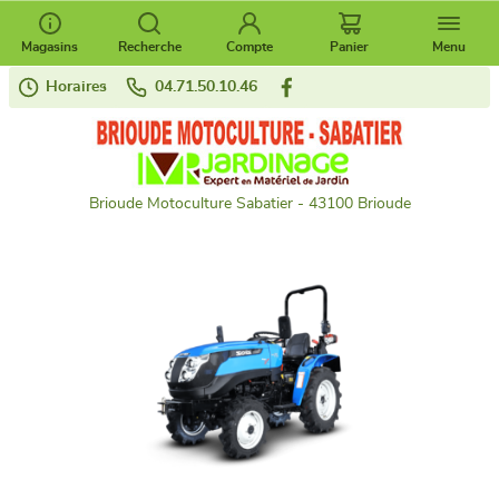
Magasins
Recherche
Compte
Panier
Menu
Horaires
04.71.50.10.46
Brioude Motoculture Sabatier - 43100 Brioude