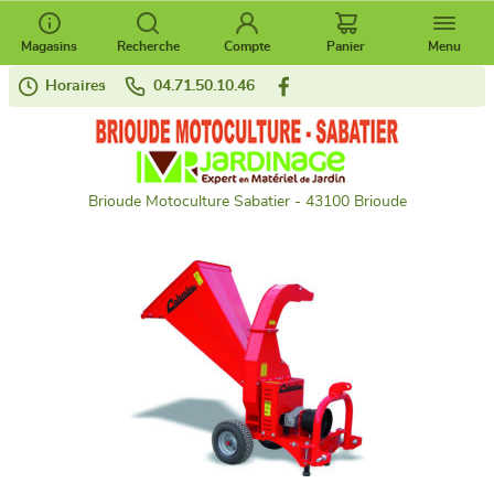
Magasins
Recherche
Compte
Panier
Menu
Horaires
04.71.50.10.46
Brioude Motoculture Sabatier - 43100 Brioude