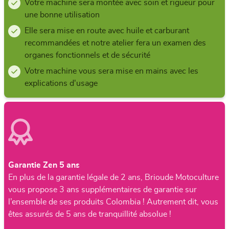
Votre machine sera montée avec soin et rigueur pour
une bonne utilisation
Elle sera mise en route avec huile et carburant
recommandées et notre atelier fera un examen des
organes fonctionnels et de sécurité
Votre machine vous sera mise en mains avec les
explications d'usage
Garantie Zen 5 ans
En plus de la garantie légale de 2 ans, Brioude Motoculture
vous propose 3 ans supplémentaires de garantie sur
l’ensemble de ses produits Colombia ! Autrement dit, vous
êtes assurés de 5 ans de tranquillité absolue !